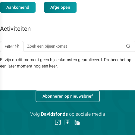
Aankomend
Afgelopen
Activiteiten
Filter
Er zijn op dit moment geen bijeenkomsten gepubliceerd. Probeer het op
een later moment nog een keer.
Abonneren op nieuwsbrief
Volg
Davidsfonds
op sociale media
Volg
Volg
Volg
ons
ons
ons
op
op
op