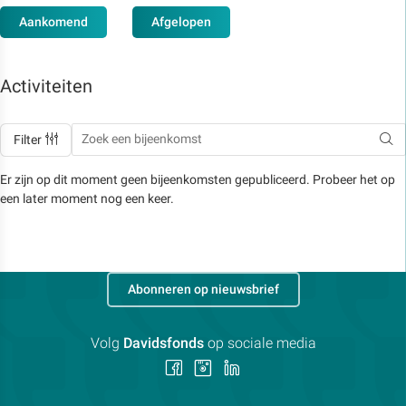
Aankomend
Afgelopen
Activiteiten
Filter
Er zijn op dit moment geen bijeenkomsten gepubliceerd. Probeer het op
een later moment nog een keer.
Abonneren op nieuwsbrief
Volg
Davidsfonds
op sociale media
Volg
Volg
Volg
ons
ons
ons
op
op
op