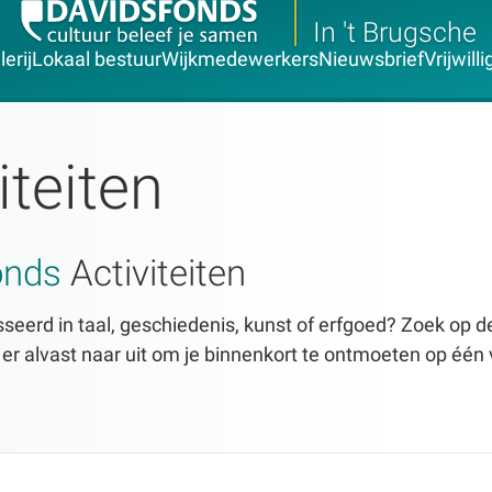
In 't Brugsche
erij
Lokaal bestuur
Wijkmedewerkers
Nieuwsbrief
Vrijwill
iteiten
onds
Activiteiten
seerd in taal, geschiedenis, kunst of erfgoed? Zoek op dez
n er alvast naar uit om je binnenkort te ontmoeten op één 