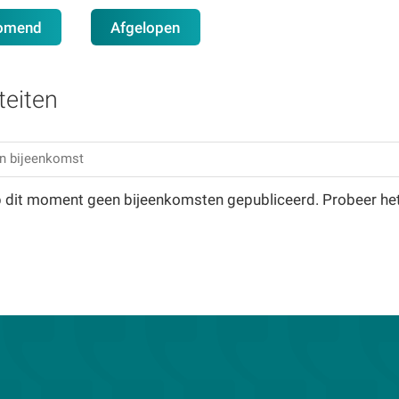
omend
Afgelopen
teiten
op dit moment geen bijeenkomsten gepubliceerd. Probeer he