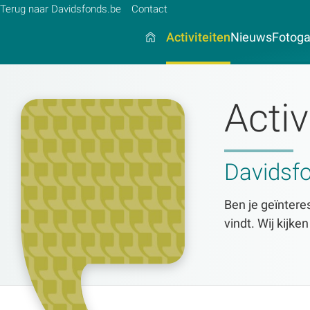
Terug naar Davidsfonds.be
Contact
Activiteiten
Nieuws
Fotogal
Activ
Zoek:
Zoeken
Davidsf
Ben je geïnteres
vindt. Wij kijke