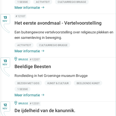
1 SESSIE
ACTIVITEIT
CULTUURREGIO BRUGGE
Meer informatie
Op
# 12107
13
NOV
Het eerste avondmaal - Vertelvoorstelling
Een buitengewone vertelvoorstelling over religieuze plekken en
een samenleving in beweging.
ACTIVITEIT
CULTUURREGIO BRUGGE
Meer informatie
Op
IN
BRUGGE
# 12207
13
NOV
Beeldige Beesten
Rondleiding in het Groeninge museum Brugge
BEZOEK MET GIDS
KUNST & CULTUUR
BEELDENDE KUNST
1 SESSIE
Meer informatie
Op
IN
BRUGGE
# 12331
12
NOV
De ijdelheid van de kanunnik.