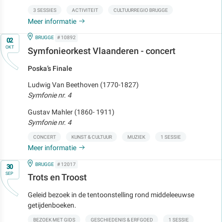
3 SESSIES
ACTIVITEIT
CULTUURREGIO BRUGGE
Meer informatie
Op
IN
BRUGGE
# 10892
02
OKT
Symfonieorkest Vlaanderen - concert
Poska’s Finale
Ludwig Van Beethoven (1770-1827)
Symfonie nr. 4
Gustav Mahler (1860- 1911)
Symfonie nr. 4
CONCERT
KUNST & CULTUUR
MUZIEK
1 SESSIE
Meer informatie
Op
IN
BRUGGE
# 12017
30
SEP
Trots en Troost
Geleid bezoek in de tentoonstelling rond middeleeuwse
getijdenboeken.
BEZOEK MET GIDS
GESCHIEDENIS & ERFGOED
1 SESSIE