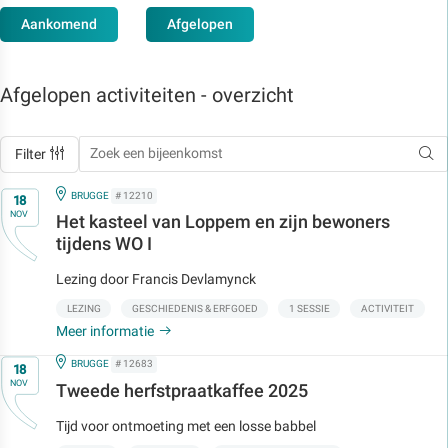
Aankomend
Afgelopen
Afgelopen activiteiten - overzicht
Filter
Op
IN
BRUGGE
# 12210
18
NOV
Het kasteel van Loppem en zijn bewoners
tijdens WO I
Lezing door Francis Devlamynck
LEZING
GESCHIEDENIS & ERFGOED
1 SESSIE
ACTIVITEIT
Meer informatie
Op
IN
BRUGGE
# 12683
18
NOV
Tweede herfstpraatkaffee 2025
Tijd voor ontmoeting met een losse babbel