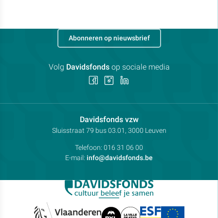
Abonneren op nieuwsbrief
Volg
Davidsfonds
op sociale media
Volg
Volg
Volg
ons
ons
ons
op
op
op
Facebook
Instagram
LinkedIn
Contactpersoon:
Davidsfonds vzw
Adres:
Sluisstraat 79
bus 03.01, 3000
Leuven
Telefoon:
016 31 06 00
E-mail:
info@davidsfonds.be