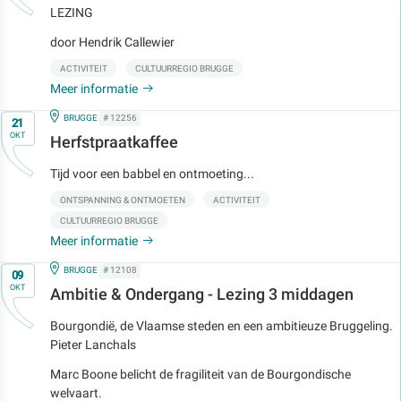
LEZING
door Hendrik Callewier
ACTIVITEIT
CULTUURREGIO BRUGGE
Meer informatie
Op
IN
BRUGGE
# 12256
21
OKT
Herfstpraatkaffee
Tijd voor een babbel en ontmoeting...
ONTSPANNING & ONTMOETEN
ACTIVITEIT
CULTUURREGIO BRUGGE
Meer informatie
Op
IN
BRUGGE
# 12108
09
OKT
Ambitie & Ondergang - Lezing 3 middagen
Bourgondië, de Vlaamse steden en een ambitieuze Bruggeling.
Pieter Lanchals
Marc Boone belicht de fragiliteit van de Bourgondische
welvaart.