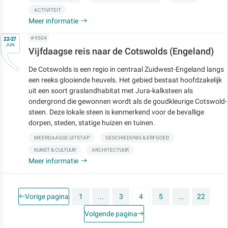
ACTIVITEIT
Meer informatie
Op
# 9504
22-27
JUN
Vijfdaagse reis naar de Cotswolds (Engeland)
De Cotswolds is een regio in centraal Zuidwest-Engeland langs
een reeks glooiende heuvels. Het gebied bestaat hoofdzakelijk
uit een soort graslandhabitat met Jura-kalksteen als
ondergrond die gewonnen wordt als de goudkleurige Cotswold-
steen. Deze lokale steen is kenmerkend voor de bevallige
dorpen, steden, statige huizen en tuinen.
MEERDAAGSE UITSTAP
GESCHIEDENIS & ERFGOED
KUNST & CULTUUR
ARCHITECTUUR
Meer informatie
Vorige pagina
1
...
3
4
5
...
22
Volgende pagina