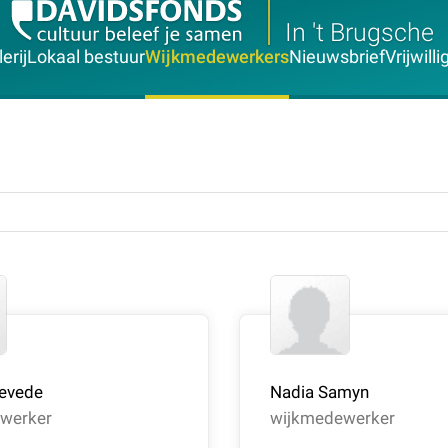
In 't Brugsche
erij
Lokaal bestuur
Wijkmedewerkers
Nieuwsbrief
Vrijwill
levede
Nadia Samyn
werker
wijkmedewerker