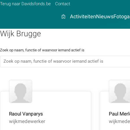
Terug naar Davidsfonds.be
Contact
Activiteiten
Nieuws
Fotogal
Wijk Brugge
Zoek:
Zoek op naam, functie of waarvoor iemand actief is
Zoeken
Raoul Vanparys
Paul Mer
wijkmedewerker
wijkmede