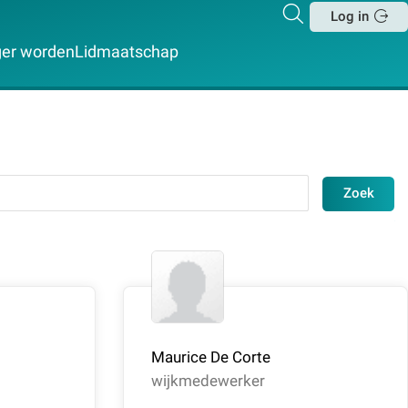
Zoeken
Log in
Sluit
iger worden
Lidmaatschap
Zoek
Maurice De Corte
wijkmedewerker