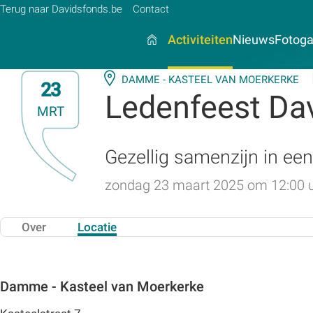
Terug naar Davidsfonds.be
Contact
Activiteiten
Nieuws
Fotogal
DAMME - KASTEEL VAN MOERKERKE
23
Ledenfeest Dav
MRT
Zoek:
Zoeken
Gezellig samenzijn in een
zondag 23 maart 2025 om 12:00 
Over
Locatie
Damme - Kasteel van Moerkerke