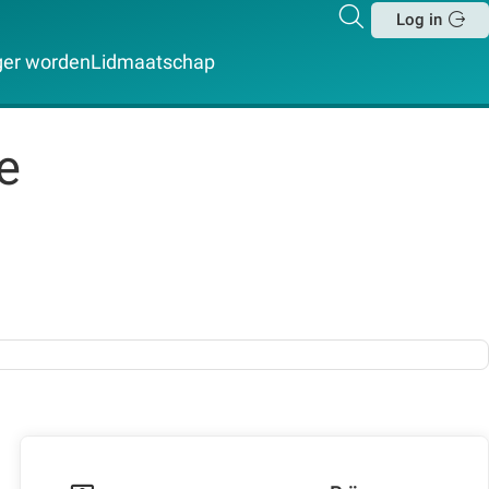
Zoeken
Log in
Sluit
iger worden
Lidmaatschap
e