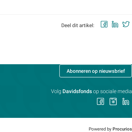
Faceb
Lin
Deel dit artikel:
Abonneren op nieuwsbrief
Volg
Davidsfonds
op sociale media
Volg
Vol
ons
on
op
op
Faceb
Ins
Powered by
Procurios