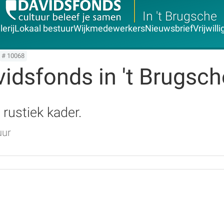
In 't Brugsche
erij
Lokaal bestuur
Wijkmedewerkers
Nieuwsbrief
Vrijwill
# 10068
idsfonds in 't Brugsch
 rustiek kader.
uur