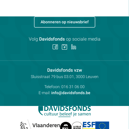
Abonneren op nieuwsbrief
Volg
Davidsfonds
op sociale media
Volg
Volg
Volg
ons
ons
ons
op
op
op
Facebook
Instagram
LinkedIn
Contactpersoon:
Davidsfonds vzw
Adres:
Sluisstraat 79
bus 03.01, 3000
Leuven
Telefoon:
016 31 06 00
E-mail:
info@davidsfonds.be