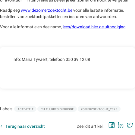
of avontuur – in Sint-Niklaas beleef je een zomer om nooit te vergeten!
Raadpleeg
www.dezomerzoektocht.be
voor alle laatste informatie,
bestellen van zoektochtpakketten en insturen van antwoorden.
Voor alle informatie en deelname,
lees/download hier de uitnodiging
.
Info: Maria Tyvaert, telefoon 050 39 12 08
Labels:
ACTIVITEIT
CULTUURREGIO BRUGGE
ZOMERZOEKTOCHT_2025
Faceb
Lin
Terug naar overzicht
Deel dit artikel: