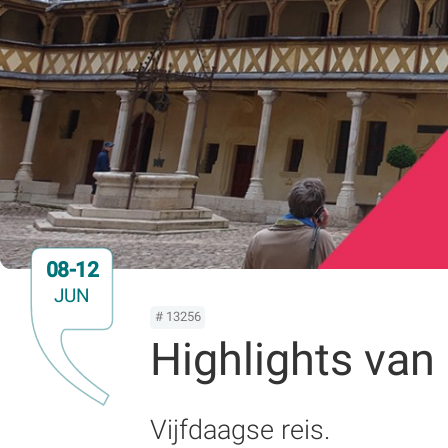
08-12
JUN
# 13256
Highlights van
Vijfdaagse reis.