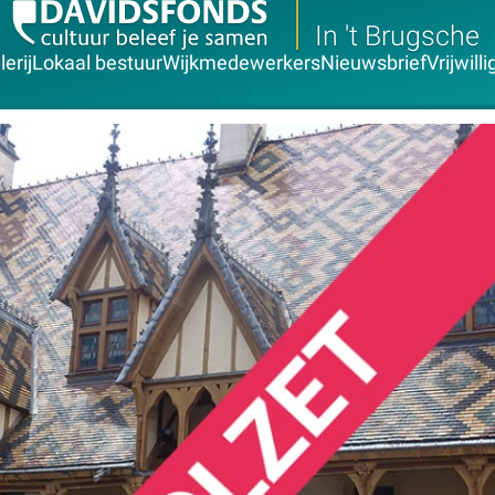
In 't Brugsche
erij
Lokaal bestuur
Wijkmedewerkers
Nieuwsbrief
Vrijwill