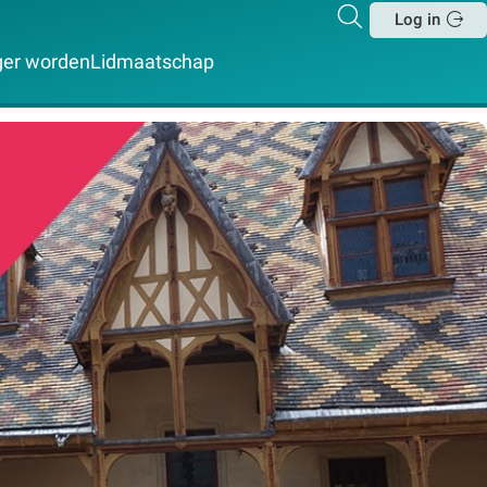
Zoeken
Log in
Sluit
iger worden
Lidmaatschap