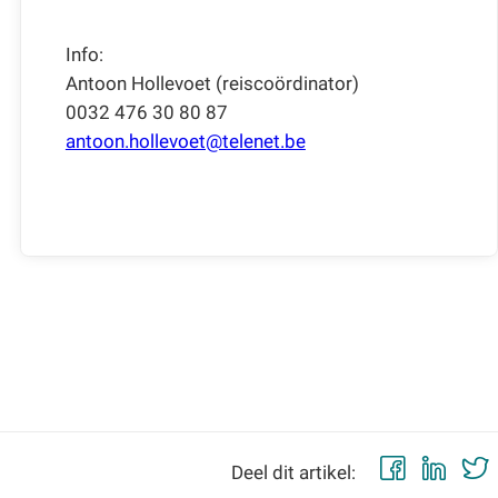
Info:
Antoon Hollevoet (reiscoördinator)
0032 476 30 80 87
antoon.hollevoet@telenet.be
Faceb
Lin
Deel dit artikel: