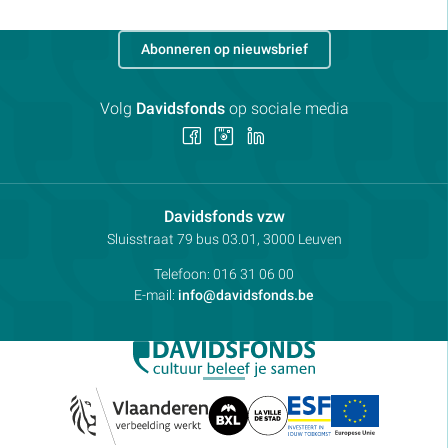
Abonneren op nieuwsbrief
Volg
Davidsfonds
op sociale media
Volg
Volg
Volg
ons
ons
ons
op
op
op
Facebook
Instagram
LinkedIn
Contactpersoon:
Davidsfonds vzw
Adres:
Sluisstraat 79
bus 03.01, 3000
Leuven
Telefoon:
016 31 06 00
E-mail:
info@davidsfonds.be