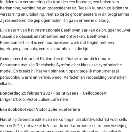
In tijden van verandering zijn tradities een houvast, een baken van
herkenning, verbinding en groepsidentiteit. Tegelijk kunnen ze leiden tot
verstarring en uitsluiting. Niet zo bij de grootmeesters in dit programma.
Zij respecteren die geplogenheden, én gaan ermee in dialoog.
Bij de start van het internationale Beethovenjaar kan de bruggenbouwer
tussen de klassiek en romantiek niet ontbreken. Beethovens
Pianoconcert nr. 4 is een baanbrekend werk dat begint met een
ingetogen pianosolo, een zeldzaamheid in die tijd.
Geïnspireerd door het Rijnland en de Duitse romantiek omarmt
Schumann met zijn Rheinische Symfonie het klassieke symfonische
model. En breekt hij het van binnenuit open: tegelijk monumentaal,
persoonlijk, warm en vernieuwend. Verleden en verbeelding versterken
elkaar.
Donderdag 25 februari 2027 - Saint-Saëns – Celloconcert
Dirigent/Cello: Victor Julien-Laferrière
Een dubbelrol voor Victor Julien-Laferrière
Nadat hij de eerste editie van de Koningin Elisabethwedstrijd voor cello
won in 2017, ontwikkelde Victor Julien-Laferrière zich tot een veelzijdig
dirigent. Met dit programma neemt hij een dubbelrol op: als solist én