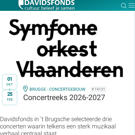
Zoe
Dir
Zoek:
Zoeken
01
OKT
BRUGGE - CONCERTGEBOUW
# 14131
25
t/m
Concertreeks 2026-2027
FEB
Davidsfonds in ’t Brugsche selecteerde drie
concerten waarin telkens een sterk muzikaal
verhaal centraal staat.