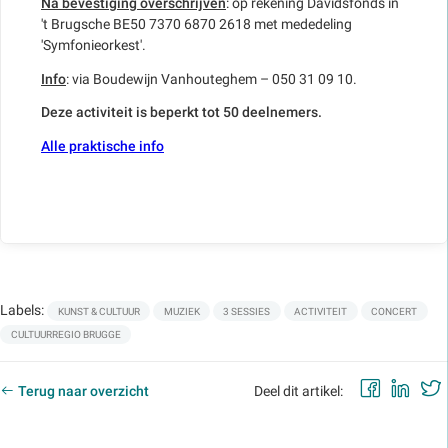
Na bevestiging overschrijven
: op rekening Davidsfonds in
't Brugsche BE50 7370 6870 2618 met mededeling
'Symfonieorkest'.
Info
: via Boudewijn Vanhouteghem – 050 31 09 10.
Deze activiteit is beperkt tot 50 deelnemers.
Alle praktische info
Labels:
KUNST & CULTUUR
MUZIEK
3 SESSIES
ACTIVITEIT
CONCERT
CULTUURREGIO BRUGGE
Faceb
Lin
Terug naar overzicht
Deel dit artikel: