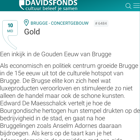
Zoe
Dir
BRUGGE - CONCERTGEBOUW
# 6484
10
Gold
MEI
Zoek:
Een inkijk in de Gouden Eeuw van Brugge
Als economisch en politiek centrum groeide Brugge
Zoeken
in de 15e eeuw uit tot de culturele hotspot van
Brugge. De Brugse elite kon zich heel wat
luxeproducten veroorloven en stimuleerde zo niet
alleen de handel maar ook de schone kunsten.
Edward De Maesschalck vertelt je hoe de
Bourgondische hertogen hun stempel drukten op de
bedrijvigheid in de stad, en gaat na hoe
Bruggelingen zoals Anselm Adornes daaraan
bijdroegen. Als kers op de taart kan je het