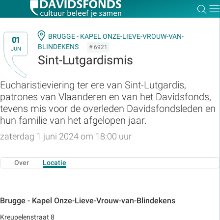
Zoe
Dir
BRUGGE - KAPEL ONZE-LIEVE-VROUW-VAN-
01
BLINDEKENS
# 6921
JUN
Sint-Lutgardismis
Zoek:
Eucharistieviering ter ere van Sint-Lutgardis,
patrones van Vlaanderen en van het Davidsfonds,
Zoeken
tevens mis voor de overleden Davidsfondsleden en
hun familie van het afgelopen jaar.
zaterdag 1 juni 2024 om 18:00 uur
Over
Locatie
Brugge - Kapel Onze-Lieve-Vrouw-van-Blindekens
Kreupelenstraat 8