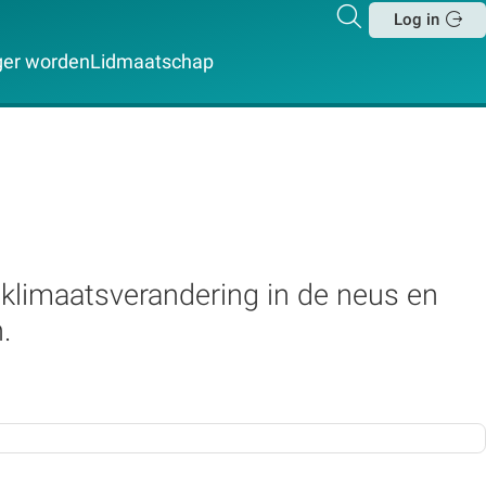
Zoeken
Log in
Sluit
iger worden
Lidmaatschap
e klimaatsverandering in de neus en
.