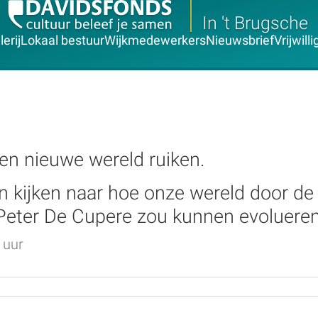
In 't Brugsche
erij
Lokaal bestuur
Wijkmedewerkers
Nieuwsbrief
Vrijwill
en nieuwe wereld ruiken.
en kijken naar hoe onze wereld door d
Peter De Cupere zou kunnen evolueren
 uur