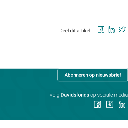
Faceb
Lin
Deel dit artikel:
Abonneren op nieuwsbrief
Volg
Davidsfonds
op sociale media
Volg
Vol
ons
on
op
op
Faceb
Ins