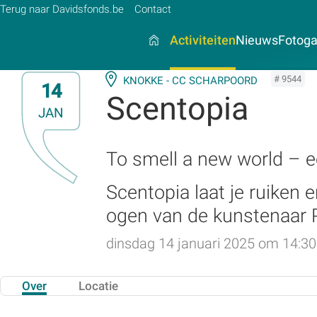
Terug naar Davidsfonds.be
Contact
Activiteiten
Nieuws
Fotogal
# 9544
KNOKKE - CC SCHARPOORD
14
Scentopia
JAN
Zoek:
Zoeken
To smell a new world – e
Scentopia laat je ruiken 
ogen van de kunstenaar 
dinsdag 14 januari 2025 om 14:30
Over
Locatie