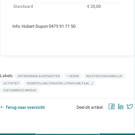
Standaard
€ 20,00
Info: Hubert Dupon 0475 91 71 50
Labels:
ONTSPANNING & ONTMOETEN
1 SESSIE
ROLSTOELTOEGANKELIJK
ACTIVITEIT
VOORSTELLING (THEATER, LITERATUUR, FILM,...)
CULTUURREGIO BRUGGE
Faceb
Lin
Terug naar overzicht
Deel dit artikel: