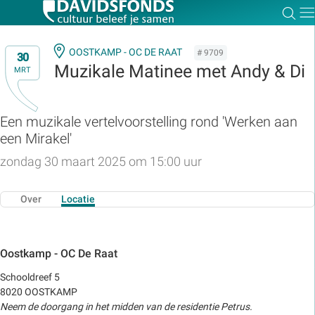
Zoe
Dir
OOSTKAMP - OC DE RAAT
# 9709
30
Muzikale Matinee met Andy & Di
MRT
Zoek:
Een muzikale vertelvoorstelling rond 'Werken aan
een Mirakel'
Zoeken
zondag 30 maart 2025 om 15:00 uur
Over
Locatie
Oostkamp - OC De Raat
Schooldreef 5
8020 OOSTKAMP
Neem de doorgang in het midden van de residentie Petrus.