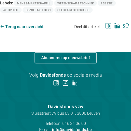
Labels:
MENS & MAATSCHAPPIJ
WETENSCHAP & TECHNIEK
1 SESSIE
ACTIVITEIT
BEZOEK MET GIDS
CULTUURREGIO BRUGGE
Faceb
Lin
Terug naar overzicht
Deel dit artikel:
Abonneren op nieuwsbrief
Volg
Davidsfonds
op sociale media
Volg
Volg
Volg
ons
ons
ons
op
op
op
Facebook
Instagram
LinkedIn
Contactpersoon:
Davidsfonds vzw
Adres:
Sluisstraat 79
bus 03.01, 3000
Leuven
Telefoon:
016 31 06 00
E-mail:
info@davidsfonds.be