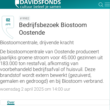
Zoe
Dir
# 9982
02
Bedrijfsbezoek Biostoom
APR
Oostende
Zoek:
Biostoomcentrale, drijvende kracht
De biostoomcentrale van Oostende produceert
Zoeken
jaarlijks groene stroom voor 45.000 gezinnen uit
183.000 ton restafval, afkomstig van
voorbehandeld bedrijfsafval of huisvuil. Deze
brandstof wordt extern bewerkt (gezuiverd,
gemalen en gedroogd) en bij Biostoom verbrand.
woensdag 2 april 2025 om 14:00 uur
Over